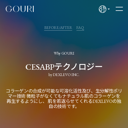
BEFORE/AFTER
FAQ
Why GOURI
CESABPテクノロジー
by DEXLEVO INC.
コラーゲンの合成が可能な可溶化活性及び、生分解性ポリ
マー技術
微粒子がなくてもナチュラル肌のコラーゲンを
再生するようにし、
肌を若返らせてくれるDEXLEVOの独
自の技術です。